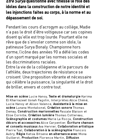
Être Surya
questionne avec finesse le rôle des
idoles dans la construction de notre identité et
les injonctions faites au corps, à la norme et au
dépassement de soi.
Pendant les cours d'acrogym au collège, Madie
n'a pas le droit d'être voltigeuse car ses copines
disent qu'elle est trop lourde. Pourtant elle ne
rêve que de s'envoler comme son idole, la
patineuse Surya Bonaly. Championne hors
norme, l’icône des années 90 a défié les codes
d’un sport marqué par les normes sociales et
les discriminations raciales.
Entre la vie de la collégienne et le parcours de
l’athlète, deux trajectoires de résistance se
croisent. Une proposition vibrante et nécessaire
qui célèbre la puissance, la singularité et le droit
de briller, envers et contre tout.
Mise en scène
Lucie Hanoy,
Texte et dramaturgie
Karima
El Kharrazeet llonah Fagotin, Interprètes Alice Chéné,
Lucie Hanoy et Alison Valence,
Assistante à la mise en
scène
Lunana Montabonel,
Création sonore
Thomas
Demay,
Construction marionnettes
Pascale Blaison et
Elise Cornille,
Création lumière
Thomas Cottereau,
Scénographie et costumes
Marie La Rocca,
Construction
décors et accessoires
Alice Carpentier,
Écriture chanson
et conseils musicaux
Ava Hervier,
Collaboration artistique
Pierre Tual,
Collaboration à la scénographie
Francois
Aubry,
Régie
Ketsia Bitsene
en alternance avec
Mona
Guillerot,
Production
Florence Martin,
Diffusion