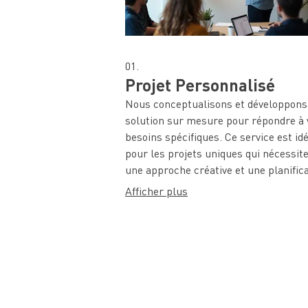
01.
Projet Personnalisé
Nous conceptualisons et développons
solution sur mesure pour répondre à 
besoins spécifiques. Ce service est id
pour les projets uniques qui nécessit
une approche créative et une planific
détaillée. Obtenez une proposition ad
Afficher plus
à vos objectifs uniques.
Théâtre Le Sémaphore
rue Turenne