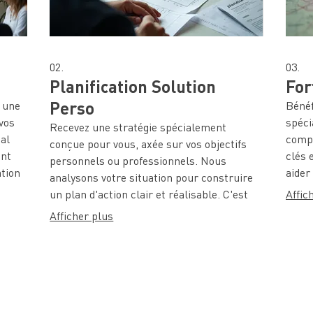
02.
03.
Planification Solution
For
Perso
 une
Bénéf
vos
spéci
Recevez une stratégie spécialement
éal
compl
conçue pour vous, axée sur vos objectifs
ent
clés 
personnels ou professionnels. Nous
ation
aider
analysons votre situation pour construire
aptée
poten
un plan d'action clair et réalisable. C'est
Affic
exper
l'étape parfaite pour définir la meilleure
Afficher plus
voie à suivre.