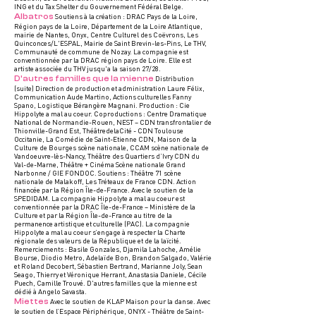
ING et du Tax Shelter du Gouvernement Fédéral Belge.
Albatros
Soutiens à la création : DRAC Pays de la Loire,
Région pays de la Loire, Département de la Loire Atlantique,
mairie de Nantes, Onyx, Centre Culturel des Coëvrons, Les
Quinconces/L'ESPAL, Mairie de Saint Brevin-les-Pins, Le THV,
Communauté de commune de Nozay. La compagnie est
conventionnée par la DRAC région pays de Loire. Elle est
artiste associée du THV jusqu'a la saison 27/28.
D’autres familles que la mienne
Distribution
(suite) Direction de production et administration Laure Félix,
Communication Aude Martino, Actions culturelles Fanny
Spano, Logistique Bérangère Magnani. Production : Cie
Hippolyte a mal au coeur. Coproductions : Centre Dramatique
National de Normandie-Rouen, NEST – CDN transfrontalier de
Thionville-Grand Est, ThéâtredelaCité - CDN Toulouse
Occitanie, La Comédie de Saint-Etienne CDN, Maison de la
Culture de Bourges scène nationale, CCAM scène nationale de
Vandoeuvre-lès-Nancy, Théâtre des Quartiers d’Ivry CDN du
Val-de-Marne, Théâtre + Cinéma Scène nationale Grand
Narbonne / GIE FONDOC. Soutiens : Théâtre 71 scène
nationale de Malakoff, Les Tréteaux de France CDN. Action
financée par la Région Île-de-France. Avec le soutien de la
SPEDIDAM. La compagnie Hippolyte a mal au coeur est
conventionnée par la DRAC Île-de-France – Ministère de la
Culture et par la Région Île-de-France au titre de la
permanence artistique et culturelle (PAC). La compagnie
Hippolyte a mal au coeur s’engage à respecter la Charte
régionale des valeurs de la République et de la laïcité.
Remerciements : Basile Gonzales, Djamila Lahoche, Amélie
Bourse, Diodio Metro, Adelaïde Bon, Brandon Salgado, Valérie
et Roland Decobert, Sébastien Bertrand, Marianne Joly, Sean
Seago, Thierry et Véronique Herrant, Anastasia Daniele, Cécile
Puech, Camille Trouvé. D'autres familles que la mienne est
dédié à Angelo Savasta.
Miettes
Avec le soutien de KLAP Maison pour la danse. Avec
le soutien de l’Espace Périphérique, ONYX - Théâtre de Saint-