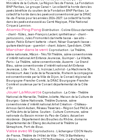
Ministère de la Culture, La Région Îles de France, La Fondation
BNP Paribas, Le groupe Canal +. Le collectif la horde dans les
pavés bénéficie du soutien de la Fondation BNP Paribas. Le
collectif la horde dans les pavés est conventionné par la DRAC
Ile-de-France pour les années
2026-2027
. Le collectif la horde
dans les pavés est associé au Carré Magique, Pôle National
Cirque à Lannion.
Atomic Ping Pong
Distribution : Coline Ellouz clarinette
- chant - flûtes, Jean-François Leclerc synthétiseur - chant -
percussions, Jules Fromonteil clarinette basse - sax alto -
clavier, Pablo Echarri batterie - chant, Nésar Ouaryachi basse -
guitare électrique - guembri - chant. Adami, Spedidam, CNM.
Marcher dans le vent
Coproduction : Le Théâtre,
scène nationale, Mâcon - Très Tôt Théâtre, scène conventionnée
d'intérêt national Art Enfance Jeunesse, Quimper - La Villette,
Paris - Le Théâtre, scène conventionnée, Auxerre - Le Grand
Bleu, scène conventionnée d'intérêt national Art Enfance
Jeunesse, Lille - Trio...S, Inzinzac Lochrist - La Machinerie 54,
Homécourt. Avec l'aide de la Passerelle, Rixheim la compagnie
est conventionnée par la Ville de Dijon, le Conseil régional de
Bourgogne-Franche-Comté, la DRAC Bourgogne-Franche-
Comté et soutenue par le Conseil départemental de la Côte
d'Or.
Jouer La Mouette
Coproduction : La Criée - Théâtre
National de Marseille, Théâtre Joliette, Maison de la Culture de
Bourges - Scène Nationale, Théâtre Durance, scène
conventionnée d’intérêt national Art et Création - Château-
Arnoux-Saint-Auban, Réseau Traverses – Région Sud PACA, et
Le Pôle Arts de la Scène. Soutien : Culture Commune, scène
nationale du Bassin minier du Pas-de-Calais. Accueil en
résidence : Département des Bouches du Rhône, domaine
départemental de l’Étang des Aulnes et le Théâtre Le
Sémaphore, Port-de-Bouc.
Valse avec W
Coproductions : L’échangeur CDCN Hauts-
de-France, Théâtre de l’Hôtel de Ville - THV, St Barthélemy
d’Anjou, La Manufacture CDCN Bordeaux - La Rochelle, La