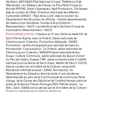
Herblain, ARCHAOS Pôle National Cirque, Théâtre La Cité
(Marseille), Les Tréteaux de France, Le Plus Petit Cirque du
Monde (PPCM), Sham’s Spectacles, Naïf Production, Cie Nawar.
Avec le soutien de l’État, Direction régionale des Affaires
Culturelles (DRAC) - Pays de la Loire. Avec le soutien du
Département des Bouches-du-Rhône – Centre départemental
de créations en résidence. Soutien à la production -
Beaumarchais – SACD. Lauréat Bourse à l’écriture Cirque de
l’association Beaumarchais – SACD.
Fantaisie minor
Création le 31 mai 2022 à la Halle 901 de
Saint-Pierre-Église, avec Le Trident, Scène nationale de
Cherbourg-en-Cotentin. Production déléguée : OASES.
Production : centre chorégraphique national de Caen en
Normandie. Coproduction : Le Trident, scène nationale de
Cherbourg-en-Cotentin, TANDEM Scène nationale Arras-
Douai, Culture Commune, scène nationale du bassin minier
du Pas-de-Calais, Espace 1789, scène conventionnée d’intérêt
national pour la danse de Saint-Ouen, Atelier de Paris / CDCN.
Avec le soutien du ministère de la Culture « dispositif
Résidence d’Artiste associé » DRAC Normandie, du
Département du Calvados dans le cadre d’une résidence
décentralisée au sein de la Communauté de communes Terre
d’Auge, de la Caisse des Dépôts et de l’Institut français dans le
cadre de la Saison France-Portugal 2022. Prêt de studio : La
Bibi, Caen. OASES est soutenue par le ministère de la Culture –
Direction générale de la création artistique.
Immobile et Rebondi #2
Production : Cie Lamento.
Co-productions : Très Tôt Théâtre Quimper, la Rampe-La
Ponatière à Echirolles, la Scène Nationale de Beauvais, le
Théâtre de Suresnes, Les Transversales Verdun, La Mouche à St-
Genis Laval, UTOPISTES - Cité Internationale des Arts du
Cirque à Lyon et l’Heure Bleue à St-Martin d’Hères. Soutiens :
Les Tréteaux de France et Houdremont La Courneuve. La Cie
Lamento est soutenue par L'Etat- Préfet d'Auvergne-Rhône-
Alpes Direction Régionale des Affaires Culturelles au titre du
conventionnement deux ans, par le département de l’Isère et la
ville de Grenoble. Elle est en « résidence artistique en Isère »