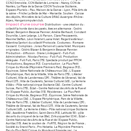
CCN2 Grenoble, CCN Ballet de Lorraine – Nancy, CCN de
Nantes, La Place de la Danse CDCN Toulouse Occitanie,
Espaces Pluriels – Pau, Maison de la Danse – Lyon, Pôle Arts de
la scène – Friche La Belle de Mai – Marseille. Soutien : Caisse
des dépôts, Ministère de la Culture DRAC Auvergne-Rhône-
Alpes, Hangarcomputer.club.
Impact d’une course
Distribution - une création du :
collectif la horde dans les pavés. Avec en alternance : Cedric
Blaser, Benjamin Becasse Pannier, Amélie Berhault, Constant
Dourville, Liam Lelarge, Lili Parson, Clara Prezzavento,
Maxime Steffan, Léon Volet et Luana Volet. Regard extérieur :
Valentina Santori du collectif Protocole. Costumes : Romane
Cassard. Complices : Jonas Parson et Luana Volet. Musiques
originales : Cédric Blaser & Benjamin Becasse Pannier.
Production - diffusion : Orane Lindegaard - Full-Full.
Administration : Nicolas Feniou - Full-Full. Production
déléguée : Full Full, Paris (75). Spectacle produit par PPCM
Productions, Bagneux (92). Coproduction : Le Plus Petit
Cirque du Monde (Pépinière Premiers Pas), Bagneux (92) ;
Équinoxe, Scène Nationale de Châteauroux (36) ; L’Espace
Périphérique, Parc de la Villette, Ville de Paris (75) ; L’Atelier
Culturel, Ville de Landerneau (29) ; Théâtre de l’Arsenal, Val de
Reuil (27) ; Ville de Cauterets, Service Culturel (65) ; La Verrerie
d’Alès – Pôle national cirque Occitanie (34) ; Centre Culturel
Suisse, Paris (75) ; Éclat – Centre National des Arts de la Rue et
de l’Espace Public, Aurillac (15). Résidences : Le Plus Petit
Cirque du Monde, Bagneux (92) ; Équinoxe, Scène Nationale de
Châteauroux (36) ; L’Espace Périphérique, Parc de la Villette,
Ville de Paris (75) ; L’Atelier Culturel, Ville de Landerneau (29) ;
Théâtre de l’Arsenal, Val de Reuil (27) ; Ville de Cauterets, Service
Culturel (65) ; La Verrerie d’Alès – Pôle national cirque Occitanie
(34) ; Académie Fratellini, Saint-Denis (93), Latitude 50 – pôle
des arts du cirque et de la rue (Be), Zirkusquartier (CH) ; Éclat –
Centre National des Arts de la Rue et de l’Espace Public,
Aurillac (15). Avec le soutien de : FoRTE, Région Ile de France ;
Société du Grand Paris ; Pro Helvetia. La Pépinière Premiers
Pas du Plus Petit Cirque du Monde est financée par : Le