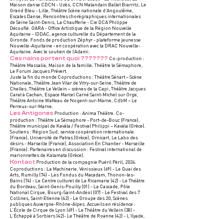
Maison danse CDCN - Uzès, CCN Malandain Ballet Biarritz, Le
Grand Bleu - Lille, Théâtre Scène nationale d’Angoulême,
Escales Danse, Rencontres chorégraphiques internationales
de Seine Saint-Denis, La Chaufferie - Cie DCA Philippe
Découflé. OARA - Office Artistique de la Région Nouvelle
Aquitaine - IDDAC, agence culturelle du Département de la
Gironde. Fonds de production Zéphyr - plateforme jeunesse
Nouvelle-Aquitaine - en coopération avec la DRAC Nouvelle-
Aquitaine. Avec le soutien de l’Adami.
Ces nains portent quoi ???????
Co-production :
Théâtre Massalia, Maison de la famille, Théâtre le Sémaphore,
Le Forum Jacques Prévert.
Juste la fin du monde Coproductions : Théâtre Sénart – Scène
Nationale, Théâtre Jean Vilar de Vitry-sur-Seine, Théâtre de
Chelles, Théâtre Le Vellein – scènes de la Capi, Théâtre Jacques
Carat à Cachan, Espace Marcel Carné Saint-Michel sur Orge,
Théâtre Antoine Watteau de Nogent-sur-Marne, CdbM – Le
Perreux-sur-Marne.
Les Antigones
Production : Anima Théâtre. Co-
production : Théâtre Le Sémaphore - Port-de-Bouc (France),
Théâtre municipal de Kavála / Festival Philippi – Kavála (Grèce).
Soutiens : Région Sud, service coopération internationale
(France), Université de Patras (Grèce), Ornicart, Le Labo des
désirs - Marseille (France), Association En Chantier - Marseille
(France). Partenaires en discussion : Festival international de
marionnettes de Kalamata (Grèce).
Kontact
Production de la compagnie Puéril Péril, 2024.
Coproductions : La Machinerie, Vénissieux (69) - Le Quai des
Arts, Rumilly (74) - Les Fondus du Macadam, Thonon-les-
Bains (74) - Le Centre culturel de La Ricamarie (42) - Le Théâtre
du Bordeau, Saint-Genis-Pouilly (01) - La Cascade, Pôle
National Cirque, Bourg-Saint-Andéol (07) - Le Festival des 7
Collines, Saint-Etienne (42) - Le Groupe des 20, Scènes
publiques Auvergne-Rhône-Alpes. Accueils en résidence :
L’École de Cirque de Lyon (69) - Le Théâtre du Vellein (38) -
L’Échappé à Sorbiers (42)- Le Théâtre de Roanne (42) - L’Ilyade,