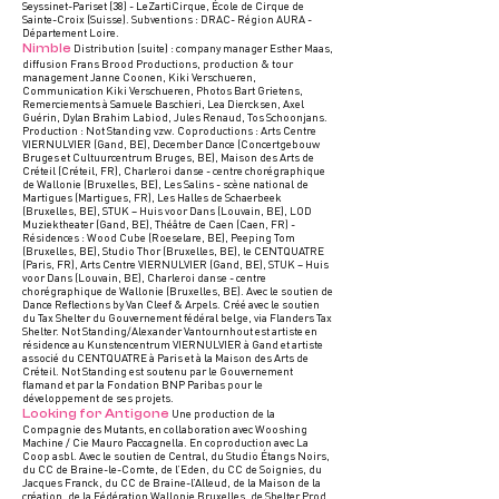
Seyssinet-Pariset (38) - LeZartiCirque, École de Cirque de
Sainte-Croix (Suisse). Subventions : DRAC- Région AURA -
Département Loire.
Nimble
Distribution (suite) : company manager Esther Maas,
diffusion Frans Brood Productions, production & tour
management Janne Coonen, Kiki Verschueren,
Communication Kiki Verschueren, Photos Bart Grietens,
Remerciements à Samuele Baschieri, Lea Diercksen, Axel
Guérin, Dylan Brahim Labiod, Jules Renaud, Tos Schoonjans.
Production : Not Standing vzw. Coproductions : Arts Centre
VIERNULVIER (Gand, BE), December Dance (Concertgebouw
Bruges et Cultuurcentrum Bruges, BE), Maison des Arts de
Créteil (Créteil, FR), Charleroi danse - centre chorégraphique
de Wallonie (Bruxelles, BE), Les Salins - scène national de
Martigues (Martigues, FR), Les Halles de Schaerbeek
(Bruxelles, BE), STUK – Huis voor Dans (Louvain, BE), LOD
Muziektheater (Gand, BE), Théâtre de Caen (Caen, FR) -
Résidences : Wood Cube (Roeselare, BE), Peeping Tom
(Bruxelles, BE), Studio Thor (Bruxelles, BE), le CENTQUATRE
(Paris, FR), Arts Centre VIERNULVIER (Gand, BE), STUK – Huis
voor Dans (Louvain, BE), Charleroi danse - centre
chorégraphique de Wallonie (Bruxelles, BE). Avec le soutien de
Dance Reflections by Van Cleef & Arpels. Créé avec le soutien
du Tax Shelter du Gouvernement fédéral belge, via Flanders Tax
Shelter. Not Standing/Alexander Vantournhout est artiste en
résidence au Kunstencentrum VIERNULVIER à Gand et artiste
associé du CENTQUATRE à Paris et à la Maison des Arts de
Créteil. Not Standing est soutenu par le Gouvernement
flamand et par la Fondation BNP Paribas pour le
développement de ses projets.
Looking for Antigone
Une production de la
Compagnie des Mutants, en collaboration avec Wooshing
Machine / Cie Mauro Paccagnella. En coproduction avec La
Coop asbl. Avec le soutien de Central, du Studio Étangs Noirs,
du CC de Braine-le-Comte, de l’Eden, du CC de Soignies, du
Jacques Franck, du CC de Braine-l’Alleud, de la Maison de la
création, de la Fédération Wallonie Bruxelles, de Shelter Prod,