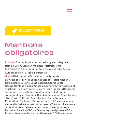
BILLETTERIE
Mentions
obligatoires
Home
Conception et direction artistique et interprète :
Damien Droin, Création musicale : Matthieu Tomi.
Damoclès
Distribution : Yann Ecauvre et Julie Delaire.
Autoproduction : Cirque Inextremiste.
Ayta
Distribution - Conception, chorégraphie,
scénographie, son : Youness Aboulakoul. Interprétation :
Nefeli Asteriou, Marie-Laure Caradec, Sophie Lèbre,
Cassandre Muñoz, Anna Vanneau, Léonore Zurflüh. Assistant
artistique : Pep Garrigues. Lumière : Jean François Desboeufs,
Jeronimo Roe. Costumes : Audrey Gendre. Fabrication
scénographique : Jeronimo Roe. Administration & production
: Saül Dovin. Diffusion & production : Claire Sanmarty.
Production : Cie Ayoun. Coproduction: KLAP Maison pour la
danse – Marseille en coréalisation avec le Théâtre Joliette scène
conventionnée art et création-écritures contemporaines –
Marseille, Pôle Sud CDCN – Strasbourg, Le Gymnase CDCN
Roubaix Hauts-de-France, Les Hivernales CDCN – Avignon,