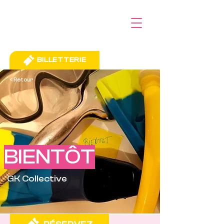
BILLETTERIE
< Retour
BIENTÔT
GK Collective