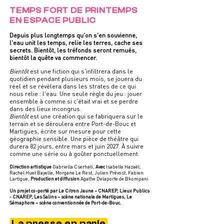
TEMPS FORT DE PRINTEMPS
EN ESPACE PUBLIC
Depuis plus longtemps qu'on s'en souvienne,
l'eau unit les temps, relie les terres, cache ses
secrets. Bientôt, les tréfonds seront remués,
bientôt la quête va commencer.
Bientôt
est une fiction qui s'infiltrera dans le
quotidien pendant plusieurs mois, se jouera du
réel et se révèlera dans les strates de ce qui
nous relie : l'eau. Une seule règle du jeu : jouer
ensemble à comme si c'était vrai et se perdre
dans des lieux incongrus.
Bientôt
est une création qui se fabriquera sur le
terrain et se déroulera entre Port-de-Bouc et
Martigues, écrite sur mesure pour cette
géographie sensible. Une pièce de théâtre qui
durera 82 jours, entre mars et juin 2027. À suivre
comme une série ou à goûter ponctuellement.
Direction artistique
Gabriella Cserhati,
Avec
Isabelle Hazaël,
Rachel Huet Bayelle, Morgane Le Rest, Julien Prévost, Fabien
Lartigue,
Production et diffusion
Agathe Delaporte de Bkompani
Un projet co-porté par Le Citron Jaune – CNAREP, Lieux Publics
- CNAREP, Les Salins – scène nationale de Martigues, Le
Sémaphore – scène conventionnée de Port-de-Bouc.
La presse en parle