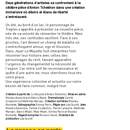
Deux générations d’artistes se confrontent à la
célèbre pièce d’Anton Tchekhov dans une création
immersive où désirs et élans de liberté
s’entrelacent.
Un été, au bord d’un lac, le personnage de
Treplev s’apprête à présenter sa nouvelle pièce,
née de sa volonté de réinventer le théâtre. Mais
très vite, ses certitudes vacillent. Face à ses
proches, l’art devient un champ de bataille où
s’entrechoquent amour, ego et illusions…
Dans
Jouer La Mouette
, huit interprètes font
résonner leur histoire avec celles des
personnages du récit, faisant apparaître
l'urgence du changementet la nécessité de
l'espoir. Car entre soif de reconnaissance et
quête d’une autre vie, nous cherchons tous·tes
notre place…
Une expérience collective et actuelle sur notre
besoin de faire commun, malgré tout.
Création à partir de
La Mouette
d’Anton Tchekhov,
Mise en scène
Nicolas Arancibia et Alexis Moati,
Dramaturgie
Carole
Costantini et Mathilde Marsan,
Création lumières
Nicolas
Rochette,
Scénographie
Emma Paris,
Régie son
Léa Scuitti,
Avec
Nicolas Arancibia, Carole Costantini, Pierre Laneyrie, Mathilde
Marsan, Alexis Moati, Malo Moati, Emma Paris et Nicolas
Rochette,
Regard complice
Romain David,
Direction de
production
Léa Scuitti