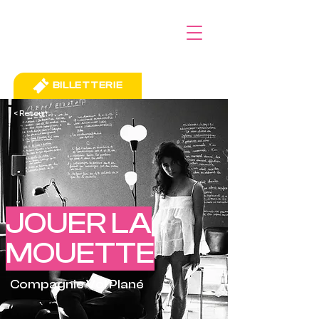
BILLETTERIE
< Retour
JOUER LA
MOUETTE
Compagnie Vol Plané